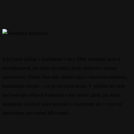
Když jsem začínal s koučinkem v roce 2000, absolutně jsem si
neuvědomoval, jak může být lidský dotyk efektivní v osobní
transformaci. Dotyk však stále zůstává tabu v klasickém koučinku,
leadershipu i terapii – a to je obrovská škoda. V průběhu let jsem
pod vedením světových mentorů v této oblasti zjistil, jak dotyk
strategicky využívat nejen pro práci s traumatem, ale i v rozvoji
leadershipu, pro vedení lidí a týmů.