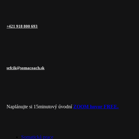
+421 918 800 693
sefcik@somacoach.sk
Naplánujte si 15minutový úvodní
ZOOM hovor FREE.
Close
Somatická prace