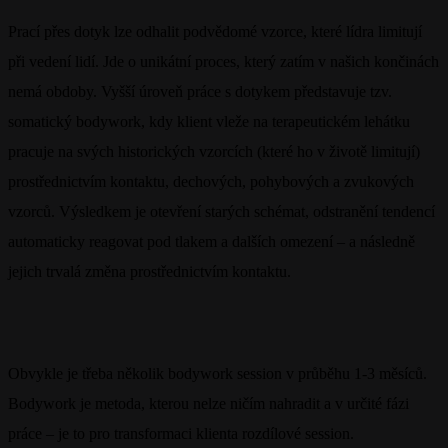
Prací přes dotyk lze odhalit podvědomé vzorce, které lídra limitují
při vedení lidí. Jde o unikátní proces, který zatím v našich končinách
nemá obdoby. Vyšší úroveň práce s dotykem představuje tzv.
somatický bodywork, kdy klient vleže na terapeutickém lehátku
pracuje na svých historických vzorcích (které ho v životě limitují)
prostřednictvím kontaktu, dechových, pohybových a zvukových
vzorců. Výsledkem je otevření starých schémat, odstranění tendencí
automaticky reagovat pod tlakem a dalších omezení – a následně
jejich trvalá změna prostřednictvím kontaktu.
Obvykle je třeba několik bodywork session v průběhu 1-3 měsíců.
Bodywork je metoda, kterou nelze ničím nahradit a v určité fázi
práce – je to pro transformaci klienta rozdílové session.