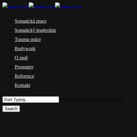
Skip
to
Menu
Somatická prace
main
Somatický leadership
content
Trauma práce
Bodywork
O mně
Programy
Reference
Kontakt
Press enter to begin your search
Search
Close
Search